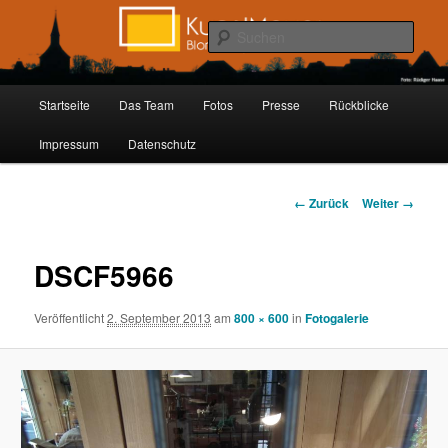
Zum
Inhalt
Such
wechseln
Kunstmauer Blomberg
Hauptmenü
Startseite
Das Team
Fotos
Presse
Rückblicke
Impressum
Datenschutz
Bilder-
← Zurück
Weiter →
Navigation
DSCF5966
Veröffentlicht
2. September 2013
am
800 × 600
in
Fotogalerie