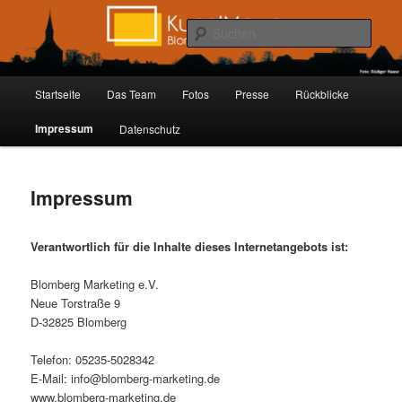
Zum
Inhalt
Such
wechseln
Kunstmauer Blomberg
Hauptmenü
Startseite
Das Team
Fotos
Presse
Rückblicke
Impressum
Datenschutz
Impressum
Verantwortlich für die Inhalte dieses Internetangebots ist:
Blomberg Marketing e.V.
Neue Torstraße 9
D-32825 Blomberg
Telefon: 05235-5028342
E-Mail: info@blomberg-marketing.de
www.blomberg-marketing.de