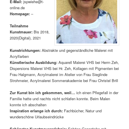
E-Mail:
jspwiehe@t-
online.de
Homepage:
–
Teilnahme
Kunstmauer:
Bis 2018,
2020(Digital), 2021
Kunstrichtungen:
Abstrakte und gegenständliche Malerei mit
Acrylfarben
Künstlerische Ausbildung:
Aquarell Malerei VHS bei Herrn Zeh,
Dispersions Malerei VHS bei Hr. Zeh, Kollagen mit Pigmenten bei
Frau Halgmann, Acrylmalerei im Atelier von Frau Sieglinde
Strohmeier, Acrylmalerei Sommerakademie bei Frau Christel Brill
Zur Kunst bin ich gekommen, weil…
ich einen Pflegefall in der
Familie hatte und nachts nicht schlafen konnte. Beim Malen
konnte ich abschalten
Inspiration erlange ich durch:
Fachbücher, Natur und
wunderschöne Urlaubseindrücke
Schönstes Kunstmauererlebnis:
Schöne Gespräche mit