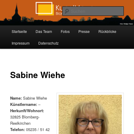
Zum
Inhalt
Such
wechseln
Kunstmauer Blomberg
Hauptmenü
Startseite
Das Team
Fotos
Presse
Rückblicke
Impressum
Datenschutz
Sabine Wiehe
Name:
Sabine Wiehe
Künstlername:
–
Herkunft/Wohnort:
32825 Blomberg-
Reelkirchen
Telefon:
05235 / 51 42