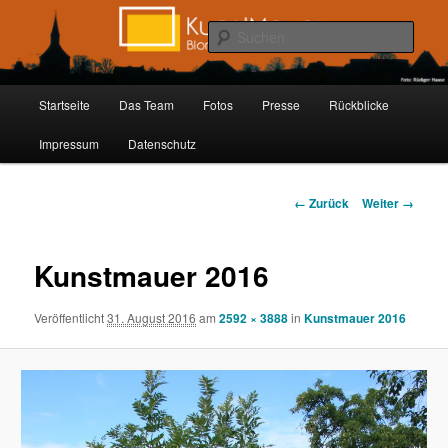
Zum
Inhalt
Such
wechseln
Kunstmauer Blomberg
Hauptmenü
Startseite
Das Team
Fotos
Presse
Rückblicke
Impressum
Datenschutz
Bilder-
← Zurück
Weiter →
Navigation
Kunstmauer 2016
Veröffentlicht
31. August 2016
am
2592 × 3888
in
Kunstmauer 2016