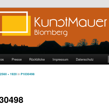
Blomberg
tos
Presse
Rückblicke
Impressum
Datenschutz
2560 × 1920
in
P1030498
30498