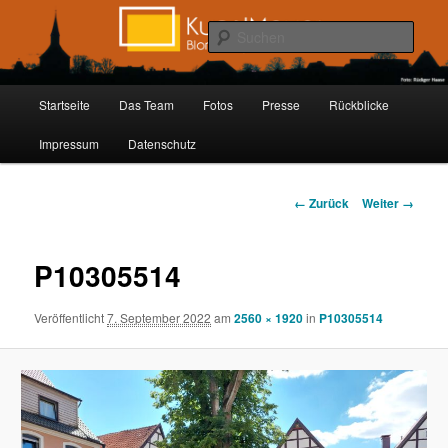
Zum
Inhalt
Such
wechseln
Kunstmauer Blomberg
Hauptmenü
Startseite
Das Team
Fotos
Presse
Rückblicke
Impressum
Datenschutz
Bilder-
← Zurück
Weiter →
Navigation
P10305514
Veröffentlicht
7. September 2022
am
2560 × 1920
in
P10305514